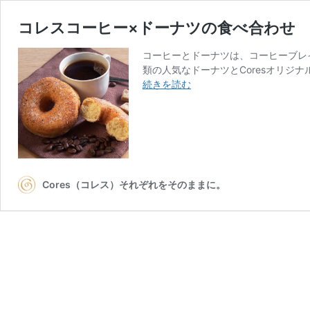
コレスコーヒー×ドーナツの食べ合わせ
コーヒーとドーナツは、コーヒーブレ
類の人気なドーナツとCoresオリジ
コ
続きを読む
レ
ス
コ
ー
ヒ
ー
Cores（コレス）それぞれをそのままに。
×
ド
ー
ナ
ツ
の
食
べ
合