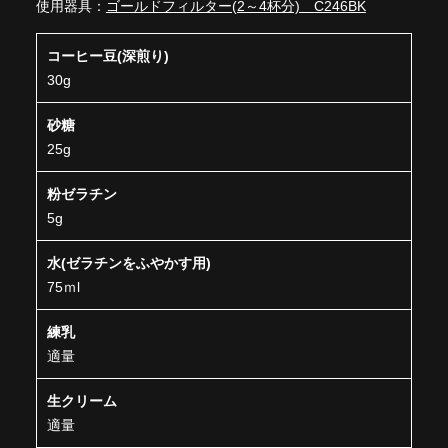
使用器具：
ゴールドフィルター(2～4杯分) C246BK
コーヒー豆(深煎り)
30g
砂糖
25g
粉ゼラチン
5g
水(ゼラチンをふやかす用)
75ｍl
練乳
適量
生クリーム
適量