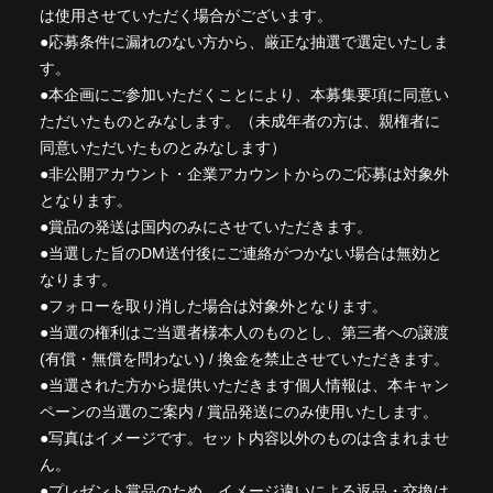
は使用させていただく場合がございます。
●応募条件に漏れのない方から、厳正な抽選で選定いたしま
す。
●本企画にご参加いただくことにより、本募集要項に同意い
ただいたものとみなします。（未成年者の方は、親権者に
同意いただいたものとみなします）
●非公開アカウント・企業アカウントからのご応募は対象外
となります。
●賞品の発送は国内のみにさせていただきます。
●当選した旨のDM送付後にご連絡がつかない場合は無効と
なります。
●フォローを取り消した場合は対象外となります。
●当選の権利はご当選者様本人のものとし、第三者への譲渡
(有償・無償を問わない) / 換金を禁止させていただきます。
●当選された方から提供いただきます個人情報は、本キャン
ペーンの当選のご案内 / 賞品発送にのみ使用いたします。
●写真はイメージです。セット内容以外のものは含まれませ
ん。
●プレゼント賞品のため、イメージ違いによる返品・交換は