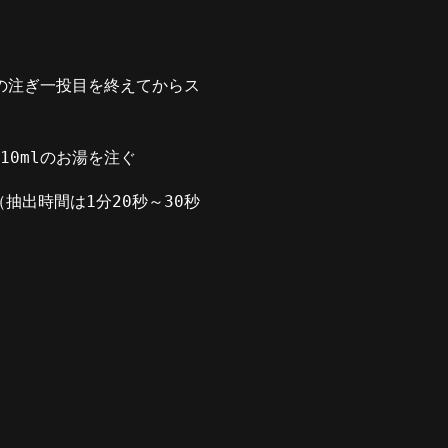
しの注ぎ一投目を終えてからス
10mlのお湯を注ぐ
抽出時間は1分20秒～30秒