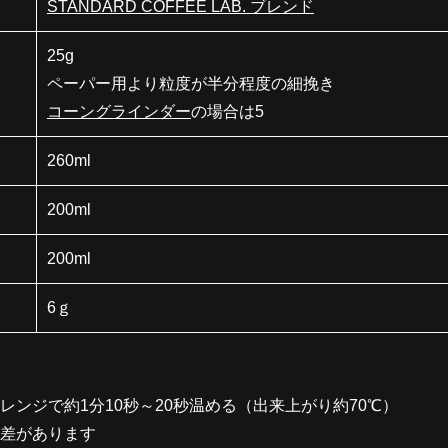
STANDARD COFFEE LAB. ブレンド
25g
ペーパー用より粒度が半分程度の細挽き
コーングラインダー
の場合は5
260ml
200ml
200ml
6ｇ
ンジで約1分10秒～20秒温める（出来上がり約70℃）
差があります