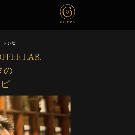
レシピ
FFEE LAB.
タの
シピ