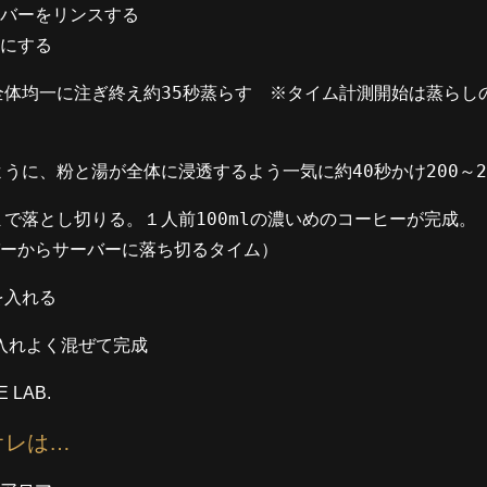
バーをリンスする
にする
を粉全体均一に注ぎ終え約35秒蒸らす ※タイム計測開始は蒸ら
うに、粉と湯が全体に浸透するよう一気に約40秒かけ200～2
で落とし切りる。１人前100mlの濃いめのコーヒーが完成。（
ーからサーバーに落ち切るタイム）
を入れる
g入れよく混ぜて完成
オレは…