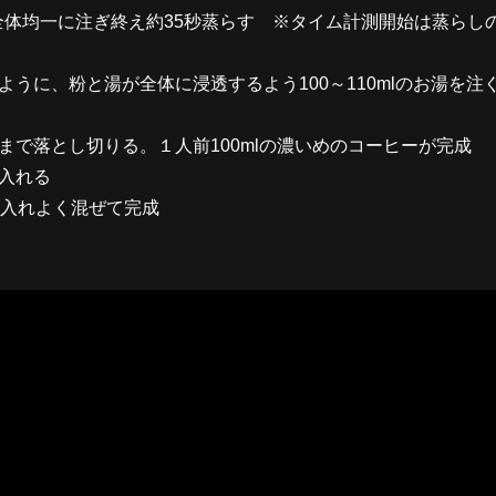
を粉全体均一に注ぎ終え約35秒蒸らす ※タイム計測開始は蒸ら
うに、粉と湯が全体に浸透するよう100～110mlのお湯を注
まで落とし切りる。１人前100mlの濃いめのコーヒーが完成
入れる
g入れよく混ぜて完成