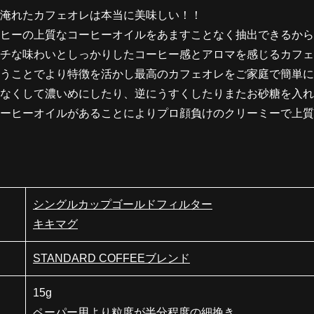
淹れたカフェオレは本当に美味しい！！
ヒーの上質なコーヒーオイルをあますことなく抽出できるから
チな味わいとしっかりしたコーヒー感とアロマを感じるカフェ
わうことでより特徴を活かし最高のカフェオレをご家庭で簡単に
なくして濃いめにしたり、逆にうすくしたりまたお砂糖を入れ
ーヒーオイルがあることによりプロ顔負けのクリーミーで上質
シングルカップゴールドフィルター
キキマグ
STANDARD COFFEEブレンド
15g
ペーパー用より粒度が半分程度の細挽き