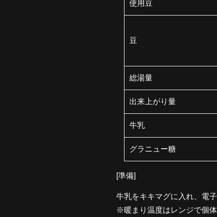
使用豆
豆
総湯量
出来上がり量
牛乳
グラニュー糖
[準備]
牛乳をキキマグに入れ、電子レ
※暖まり温度はレンジで個体