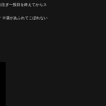
しの注ぎ一投目を終えてからス
ぐ ※湯があふれてこぼれない